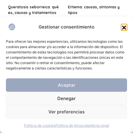
Queratosis seborreica: qué
Eritema: causas, síntomas y
es, causas y tratamientos
tipos
Gestionar consentimiento
Para ofrecer las mejores experiencias, utilizamos tecnologías como las
cookies para almacenar y/o acceder a la información del dispositivo. El
consentimiento de estas tecnologías nos permitirá procesar datos como
el comportamiento de navegación o las identificaciones únicas en este
sitio. No consentir o retirar el consentimiento, puede afectar
negativamente a ciertas características y funciones.
18 DE FEBRERO DE 2025
12 DE FEBRERO DE 2025
Aceptar
¿Por qué me pica el pelo?
¿Qué es la dishidrosis y cómo
manejarla?
Denegar
Ver preferencias
Política de cookies
Política de privacidad
Aviso legal