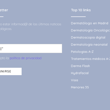
etter
Top 10 links
Dermatólogo en Madrid
ero estar informad@ de las últimas noticias
lógicas.
Dermatología Oncológic
Dermatoscopia digital
Dermatología neonatal
Patologías A-Z
pto la
política de privacidad
Tratamientos médicos A-
Derma Flash
UNIRSE
Hydrafacial
Visia
Menores 35