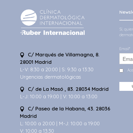
Newsl
Sí, qui
dermato
Email*
C/ Marqués de Villamagna, 8.
28001 Madrid
L-V: 8:30 a 20:00 | S: 9:30 a 13:30
Ace
Urgencias dermatológicas
C/ de La Masó , 83. 28034 Madrid
L-J: 10:00 a 19:00 | V: 10:00 a 13:00
C/ Paseo de la Habana, 43. 28036
Madrid
L: 10:00 a 20:00 | M-J: 10:00 a 19:00
V: 10:00 a 13:30