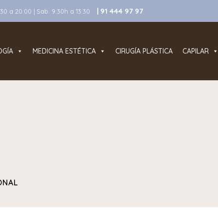
| 91 444 97 97
0 a 20:00 | Sab. 9:30h a 13:30
OGÍA
MEDICINA ESTÉTICA
CIRUGÍA PLÁSTICA
CAPILAR
ONAL