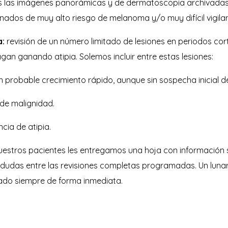
s las imágenes panorámicas y de dermatoscopia archivadas 
nados de muy alto riesgo de melanoma y/o muy difícil vigil
a:
revisión de un número limitado de lesiones en periodos co
gan ganando atipia. Solemos incluir entre estas lesiones:
probable crecimiento rápido, aunque sin sospecha inicial d
 de malignidad.
cia de atipia.
uestros pacientes les entregamos una hoja con información s
ee dudas entre las revisiones completas programadas. Un luna
orado siempre de forma inmediata.