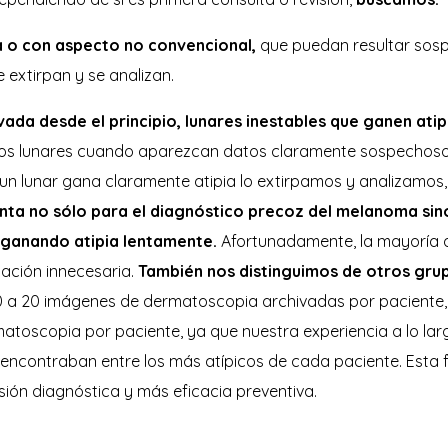
da o con aspecto no convencional,
que puedan resultar sos
 extirpan y se analizan.
evada desde el principio, lunares inestables que ganen ati
tos lunares cuando aparezcan datos claramente sospechoso
i un lunar gana claramente atipia lo extirpamos y analizam
enta no sólo para el diagnóstico precoz del melanoma si
a ganando atipia lentamente.
Afortunadamente, la mayoría de
rpación innecesaria.
También nos distinguimos de otros gru
 20 imágenes de dermatoscopia archivadas por paciente, que
toscopia por paciente, ya que nuestra experiencia a lo lar
 encontraban entre los más atípicos de cada paciente. Esta 
ión diagnóstica y más eficacia preventiva.