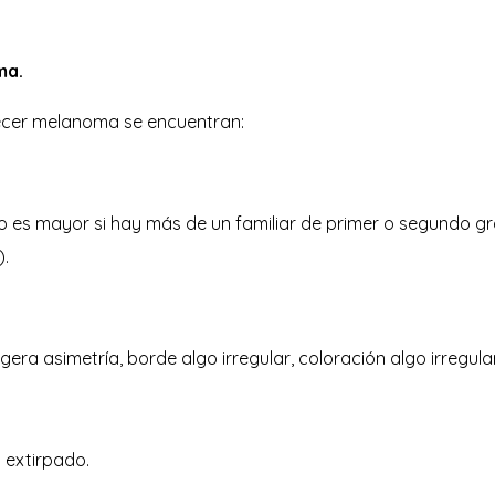
ma.
decer melanoma se encuentran:
go es mayor si hay más de un familiar de primer o segundo 
.
era asimetría, borde algo irregular, coloración algo irregul
 extirpado.