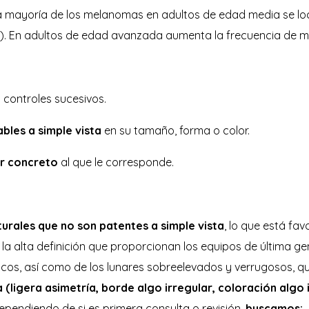
 mayoría de los melanomas en adultos de edad media se local
es). En adultos de edad avanzada aumenta la frecuencia de m
 controles sucesivos.
bles a simple vista
en su tamaño, forma o color.
ar concreto
al que le corresponde.
urales que no son patentes a simple vista
, lo que está fa
 la alta definición que proporcionan los equipos de última 
picos, así como de los lunares sobreelevados y verrugosos, 
ca (ligera asimetría, borde algo irregular, coloración algo
Dependiendo de si es primera consulta o revisión,
buscamos: