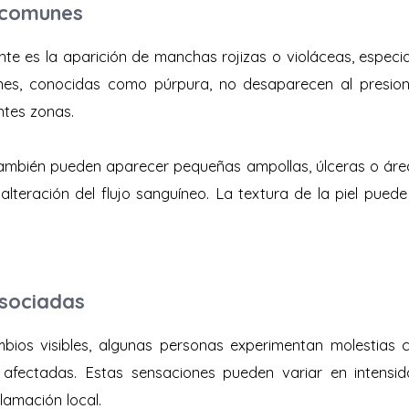
 comunes
nte es la aparición de manchas rojizas o violáceas, especi
iones, conocidas como púrpura, no desaparecen al presio
ntes zonas.
también pueden aparecer pequeñas ampollas, úlceras o ár
lteración del flujo sanguíneo. La textura de la piel puede
sociadas
ios visibles, algunas personas experimentan molestias 
 afectadas. Estas sensaciones pueden variar en intensid
amación local.