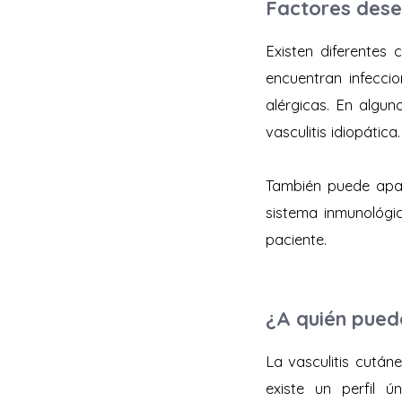
Factores des
Existen diferentes
encuentran infecci
alérgicas. En algun
vasculitis idiopática.
También puede apar
sistema inmunológic
paciente.
¿A quién pued
La vasculitis cutá
existe un perfil 