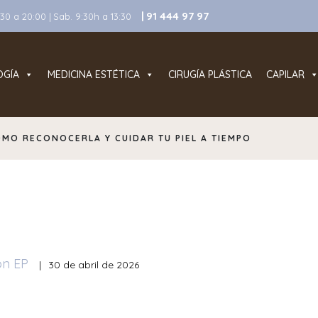
| 91 444 97 97
0 a 20:00 | Sab. 9:30h a 13:30
OGÍA
MEDICINA ESTÉTICA
CIRUGÍA PLÁSTICA
CAPILAR
ÓMO RECONOCERLA Y CUIDAR TU PIEL A TIEMPO
ón EP
|
30 de abril de 2026