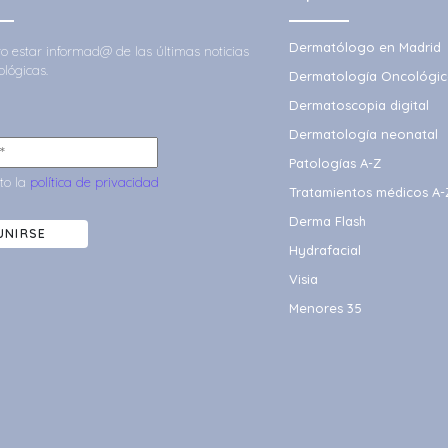
Dermatólogo en Madrid
ero estar informad@ de las últimas noticias
lógicas.
Dermatología Oncológic
Dermatoscopia digital
Dermatología neonatal
Patologías A-Z
to la
política de privacidad
Tratamientos médicos A-
Derma Flash
UNIRSE
Hydrafacial
Visia
Menores 35