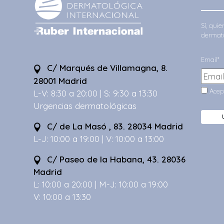
Sí, qui
dermato
Email*
C/ Marqués de Villamagna, 8.
28001 Madrid
Acep
L-V: 8:30 a 20:00 | S: 9:30 a 13:30
Urgencias dermatológicas
C/ de La Masó , 83. 28034 Madrid
L-J: 10:00 a 19:00 | V: 10:00 a 13:00
C/ Paseo de la Habana, 43. 28036
Madrid
L: 10:00 a 20:00 | M-J: 10:00 a 19:00
V: 10:00 a 13:30