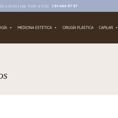
| 91 444 97 97
0 a 20:00 | Sab. 9:30h a 13:30
OGÍA
MEDICINA ESTÉTICA
CIRUGÍA PLÁSTICA
CAPILAR
os