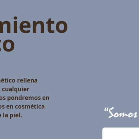
miento
co
ético rellena
 cualquier
 nos pondremos en
os en cosmética
la piel.