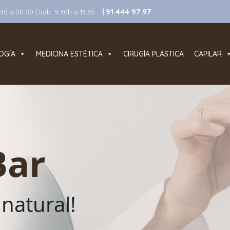
| 91 444 97 97
0 a 20:00 | Sab. 9:30h a 13:30
OGÍA
MEDICINA ESTÉTICA
CIRUGÍA PLÁSTICA
CAPILAR
Bar
 natural!