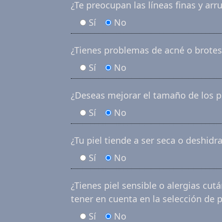
¿Te preocupan las líneas finas y arru
Sí
No
¿Tienes problemas de acné o brotes
Sí
No
¿Deseas mejorar el tamaño de los p
Sí
No
¿Tu piel tiende a ser seca o deshidr
Sí
No
¿Tienes piel sensible o alergias cu
tener en cuenta en la selección de 
Sí
No