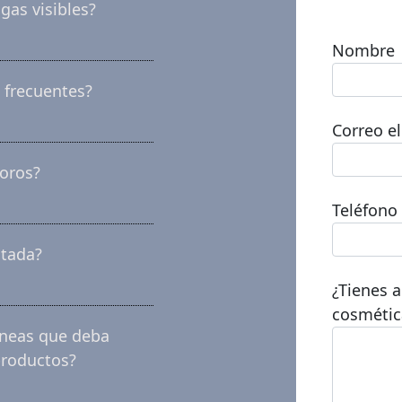
gas visibles?
Nombre
 frecuentes?
Correo e
oros?
Teléfono
atada?
¿Tienes 
cosmétic
táneas que deba
productos?