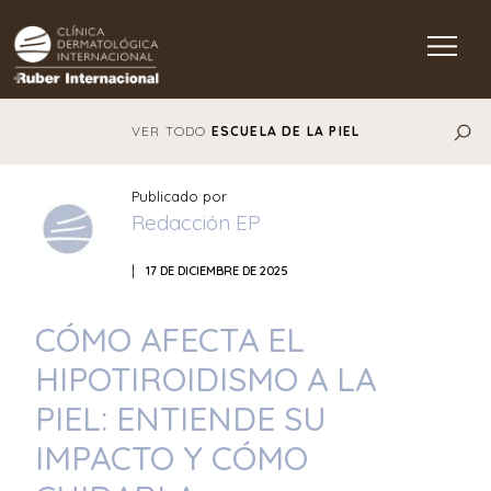
Main Navigation
VER TODO
ESCUELA DE LA PIEL
Publicado por
Redacción EP
|
17 DE DICIEMBRE DE 2025
CÓMO AFECTA EL
HIPOTIROIDISMO A LA
PIEL: ENTIENDE SU
IMPACTO Y CÓMO