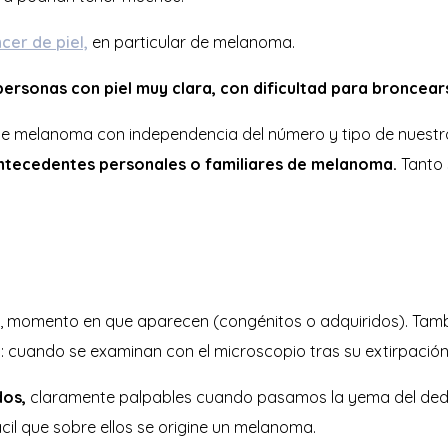
cer de piel,
en particular de melanoma.
ersonas con piel muy clara, con dificultad para broncear
de melanoma con independencia del número y tipo de nuestr
ntecedentes personales o familiares de melanoma.
Tanto 
 momento en que aparecen (congénitos o adquiridos). Tambié
 cuando se examinan con el microscopio tras su extirpación
os,
claramente palpables cuando pasamos la yema del dedo
cil que sobre ellos se origine un melanoma.