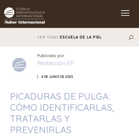
Main Navigation
VER TODO
ESCUELA DE LA PIEL
Publicado por
Redacción EP
|
4 DE JUNIO DE 2025
PICADURAS DE PULGA:
CÓMO IDENTIFICARLAS,
TRATARLAS Y
PREVENIRLAS