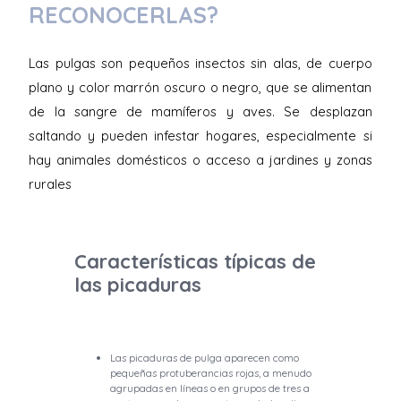
RECONOCERLAS?
Las pulgas son pequeños insectos sin alas, de cuerpo
plano y color marrón oscuro o negro, que se alimentan
de la sangre de mamíferos y aves. Se desplazan
saltando y pueden infestar hogares, especialmente si
hay animales domésticos o acceso a jardines y zonas
rurales
Características típicas de
las picaduras
Las picaduras de pulga aparecen como
pequeñas protuberancias rojas, a menudo
agrupadas en líneas o en grupos de tres a