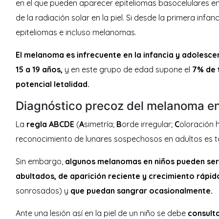
en el que pueden aparecer epiteliomas basocelulares e
de la radiación solar en la piel. Si desde la primera in
epiteliomas e incluso melanomas.
El melanoma es infrecuente en la infancia y adolesce
15 a 19 años,
y en este grupo de edad supone el
7% de 
potencial letalidad.
Diagnóstico precoz del melanoma en 
La
regla ABCDE
(
A
simetría;
B
orde irregular;
C
oloración 
reconocimiento de lunares sospechosos en adultos es ta
Sin embargo,
algunos melanomas en niños pueden ser
abultados, de aparición reciente y crecimiento rápid
sonrosados) y
que puedan sangrar ocasionalmente.
Ante una lesión así en la piel de un niño se debe
consult