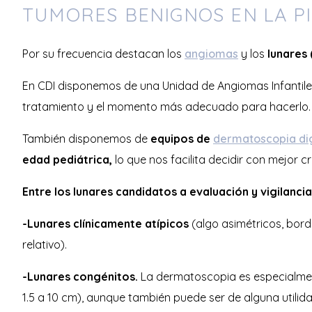
TUMORES BENIGNOS EN LA PI
Por su frecuencia destacan los
angiomas
y los
lunares 
En CDI disponemos de una Unidad de Angiomas Infantiles
tratamiento y el momento más adecuado para hacerlo.
También disponemos de
equipos de
dermatoscopia dig
edad pediátrica,
lo que nos facilita decidir con mejor cr
Entre los lunares candidatos a evaluación y vigilan
-Lunares clínicamente atípicos
(algo asimétricos, bord
relativo).
-Lunares congénitos.
La dermatoscopia es especialment
1.5 a 10 cm), aunque también puede ser de alguna utili