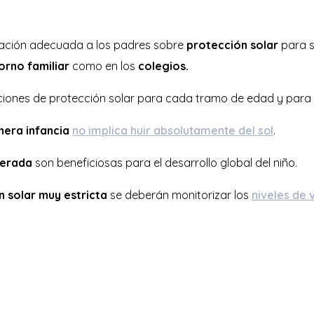
mación adecuada a los padres sobre
protección solar
para s
orno familiar
como en los
colegios.
iones de protección solar para cada tramo de edad y para c
mera infancia
no implica huir absolutamente del sol
.
derada
son beneficiosas para el desarrollo global del niño.
n solar muy estricta
se deberán monitorizar los
niveles de 