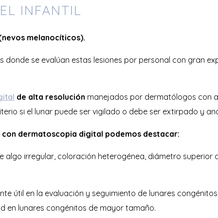
EL INFANTIL
(nevos melanocíticos).
 donde se evalúan estas lesiones por personal con gran expe
ital
de alta resolución
manejados por dermatólogos con am
iterio si el lunar puede ser vigilado o debe ser extirpado y an
cia con dermatoscopia digital podemos destacar:
e algo irregular, coloración heterogénea, diámetro superior a
e útil en la evaluación y seguimiento de lunares congénito
dad en lunares congénitos de mayor tamaño.