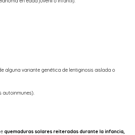
anoma en edad juvenil o infantil).
alguna variante genética de lentiginosis aislada o
s autoinmunes).
de
quemaduras solares reiteradas durante la infancia,