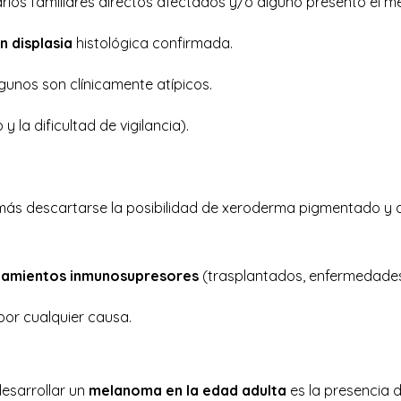
rios familiares directos afectados y/o alguno presentó el mel
 displasia
histológica confirmada.
gunos son clínicamente atípicos.
 la dificultad de vigilancia).
s descartarse la posibilidad de xeroderma pigmentado y de 
tamientos inmunosupresores
(trasplantados, enfermedade
or cualquier causa.
desarrollar un
melanoma en la edad adulta
es la presencia 