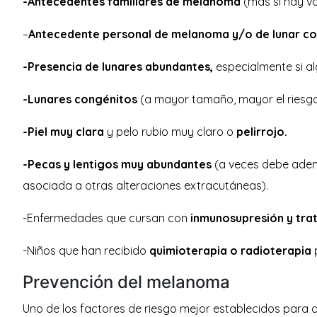
-Antecedentes familiares de melanoma
(más si hay va
–
Antecedente personal de melanoma y/o de lunar con
-Presencia de lunares abundantes,
especialmente si al
-Lunares congénitos
(a mayor tamaño, mayor el riesgo y
-Piel muy clara
y pelo rubio muy claro o
pelirrojo.
-Pecas y lentigos muy abundantes
(a veces debe ademá
asociada a otras alteraciones extracutáneas).
-Enfermedades que cursan con
inmunosupresión y tra
-Niños que han recibido
quimioterapia o radioterapia
p
Prevención del melanoma
Uno de los factores de riesgo mejor establecidos para 