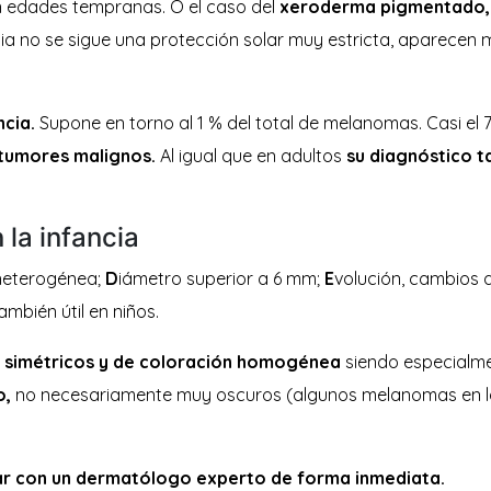
n edades tempranas. O el caso del
xeroderma pigmentado,
fancia no se sigue una protección solar muy estricta, aparecen
ncia.
Supone en torno al 1 % del total de melanomas. Casi el
tumores malignos.
Al igual que en adultos
su diagnóstico t
la infancia
heterogénea;
D
iámetro superior a 6 mm;
E
volución, cambios a
mbién útil en niños.
 simétricos y de coloración homogénea
siendo especialm
o,
no necesariamente muy oscuros (algunos melanomas en la
ar con un dermatólogo experto de forma inmediata.