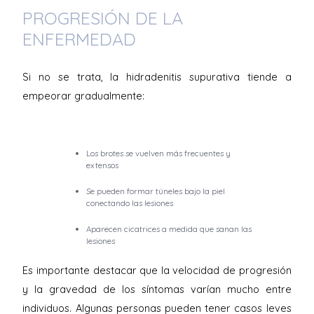
PROGRESIÓN DE LA
ENFERMEDAD
Si no se trata, la hidradenitis supurativa tiende a
empeorar gradualmente:
Los brotes se vuelven más frecuentes y
extensos
Se pueden formar túneles bajo la piel
conectando las lesiones
Aparecen cicatrices a medida que sanan las
lesiones
Es importante destacar que la velocidad de progresión
y la gravedad de los síntomas varían mucho entre
individuos. Algunas personas pueden tener casos leves