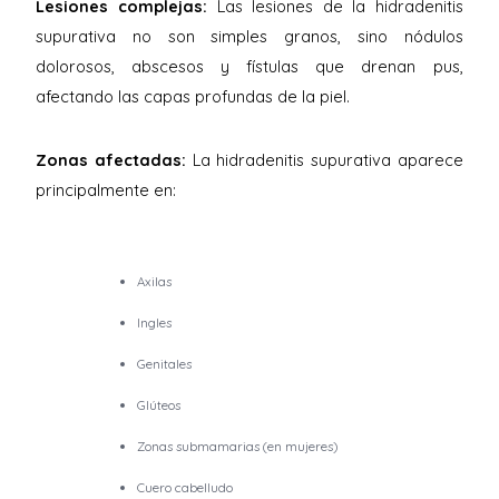
Lesiones complejas:
Las lesiones de la hidradenitis
supurativa no son simples granos, sino nódulos
dolorosos, abscesos y fístulas que drenan pus,
afectando las capas profundas de la piel.
Zonas afectadas:
La hidradenitis supurativa aparece
principalmente en:
Axilas
Ingles
Genitales
Glúteos
Zonas submamarias (en mujeres)
Cuero cabelludo