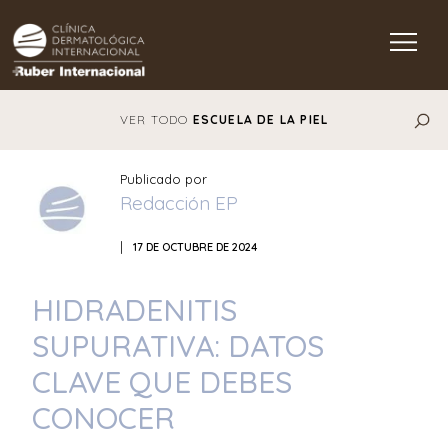
Main Navigation
VER TODO
ESCUELA DE LA PIEL
Publicado por
Redacción EP
|
17 DE OCTUBRE DE 2024
HIDRADENITIS
SUPURATIVA: DATOS
CLAVE QUE DEBES
CONOCER