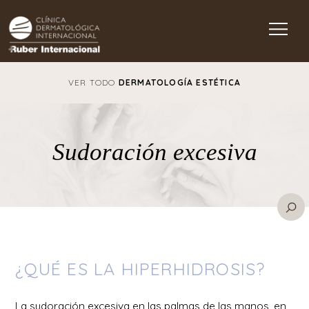
Main Navigation
VER TODO
DERMATOLOGÍA ESTÉTICA
Sudoración excesiva
¿QUÉ ES LA HIPERHIDROSIS?
La sudoración excesiva en las palmas de las manos, en