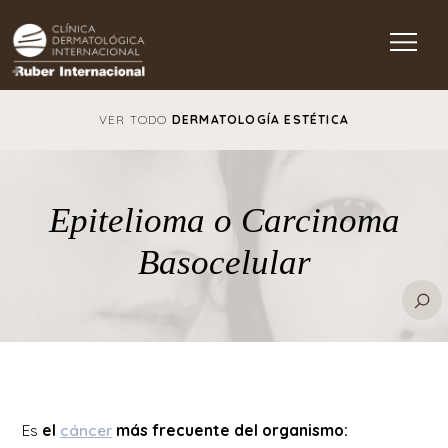
Main Navigation
VER TODO
DERMATOLOGÍA ESTÉTICA
Epitelioma o Carcinoma
Basocelular
Es
el
cáncer
más frecuente del organismo: