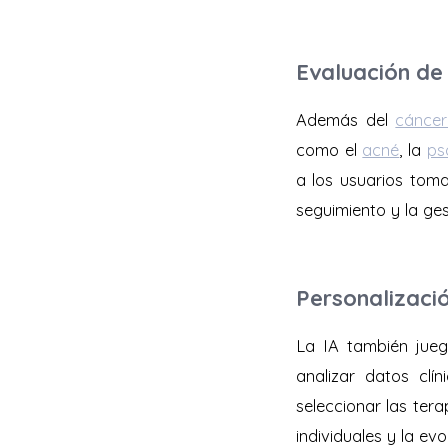
Evaluación d
Además del
cáncer
como el
acné
, la
ps
a los usuarios tomar
seguimiento y la ges
Personalizaci
La IA también jueg
analizar datos cl
seleccionar las ter
individuales y la ev