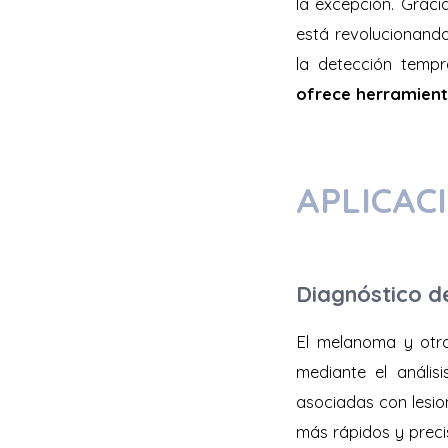
la excepción. Graci
está revolucionando
la detección temp
ofrece herramient
APLICAC
Diagnóstico d
El melanoma y otro
mediante el anális
asociadas con lesio
más rápidos y preci