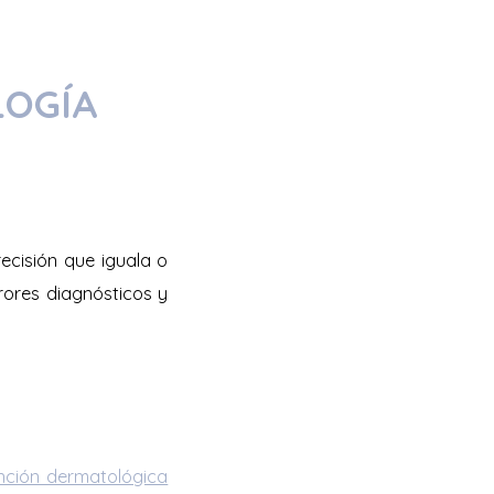
LOGÍA
ecisión que iguala o
rores diagnósticos y
nción dermatológica