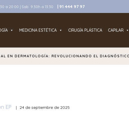
| 91 444 97 97
0 a 20:00 | Sab. 9:30h a 13:30
OGÍA
MEDICINA ESTÉTICA
CIRUGÍA PLÁSTICA
CAPILAR
ICIAL EN DERMATOLOGÍA: REVOLUCIONANDO EL DIAGNÓSTICO
ón EP
|
24 de septiembre de 2025