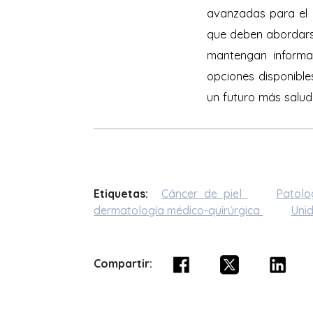
avanzadas para el d
que deben abordarse,
mantengan informa
opciones disponible
un futuro más saluda
Etiquetas:
Cáncer de piel
Patol
dermatología médico-quirúrgica
Unid
Compartir: