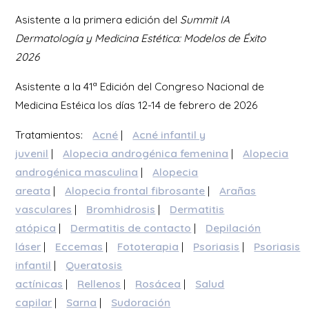
Asistente a la primera edición del
Summit IA
Dermatología y Medicina Estética: Modelos de Éxito
2026
Asistente a la 41ª Edición del Congreso Nacional de
Medicina Estéica los días 12-14 de febrero de 2026
Tratamientos:
Acné
|
Acné infantil y
juvenil
|
Alopecia androgénica femenina
|
Alopecia
androgénica masculina
|
Alopecia
areata
|
Alopecia frontal fibrosante
|
Arañas
vasculares
|
Bromhidrosis
|
Dermatitis
atópica
|
Dermatitis de contacto
|
Depilación
láser
|
Eccemas
|
Fototerapia
|
Psoriasis
|
Psoriasis
infantil
|
Queratosis
actínicas
|
Rellenos
|
Rosácea
|
Salud
capilar
|
Sarna
|
Sudoración