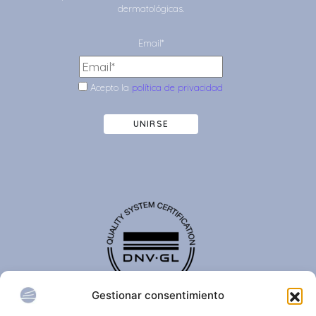
dermatológicas.
Email*
Acepto la
política de privacidad
UNIRSE
Gestionar consentimiento
El certificado de calidad DNV-GL es reconocido