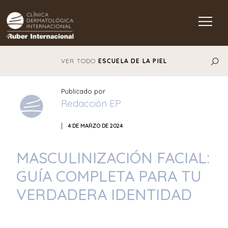
Main Navigation
VER TODO
ESCUELA DE LA PIEL
Publicado por
Redacción EP
|
4 DE MARZO DE 2024
MASCULINIZACIÓN FACIAL:
GUÍA COMPLETA PARA TU
VERDADERA IDENTIDAD