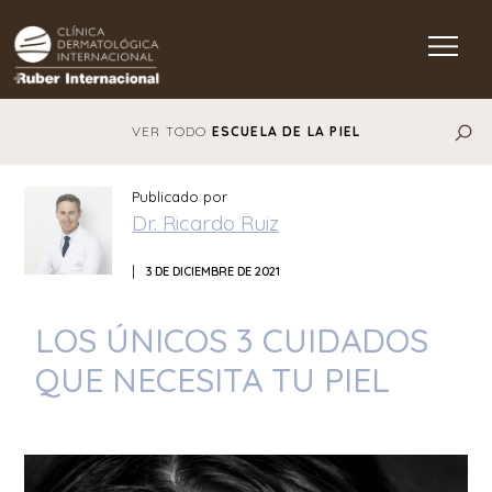
Main Navigation
VER TODO
ESCUELA DE LA PIEL
Publicado por
Dr. Ricardo Ruiz
|
3 DE DICIEMBRE DE 2021
LOS ÚNICOS 3 CUIDADOS
QUE NECESITA TU PIEL