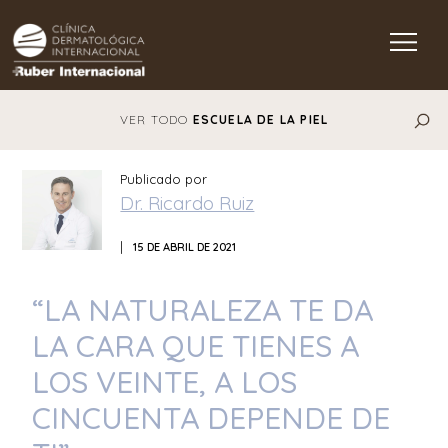
Main Navigation
VER TODO
ESCUELA DE LA PIEL
Publicado por
Dr. Ricardo Ruiz
|
15 DE ABRIL DE 2021
“LA NATURALEZA TE DA
LA CARA QUE TIENES A
LOS VEINTE, A LOS
CINCUENTA DEPENDE DE