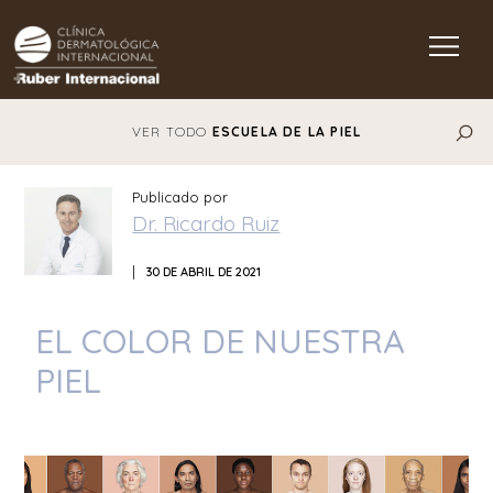
Main Navigation
VER TODO
ESCUELA DE LA PIEL
Publicado por
Dr. Ricardo Ruiz
|
30 DE ABRIL DE 2021
EL COLOR DE NUESTRA
PIEL