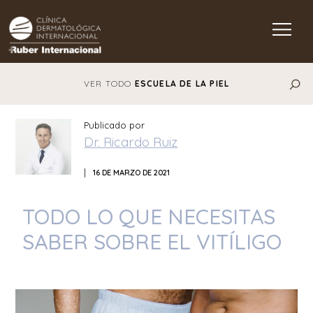
Main Navigation
VER TODO
ESCUELA DE LA PIEL
Publicado por
Dr. Ricardo Ruiz
|
16 DE MARZO DE 2021
TODO LO QUE NECESITAS
SABER SOBRE EL VITÍLIGO