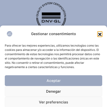
Gestionar consentimiento
El certificado de calidad DNV-GL es reconocido
internacionalmente y confirma que una organización
Para ofrecer las mejores experiencias, utilizamos tecnologías como las
cumple con estándares de calidad, seguridad,
cookies para almacenar y/o acceder a la información del dispositivo. El
sostenibilidad y/o gestión.
consentimiento de estas tecnologías nos permitirá procesar datos como
el comportamiento de navegación o las identificaciones únicas en este
sitio. No consentir o retirar el consentimiento, puede afectar
negativamente a ciertas características y funciones.
© 2026 Clínica Dermatológica Internacional.
Aceptar
Todos los derechos reservados.
Denegar
Aviso Legal
Política de privacidad
Ver preferencias
Política de cookies