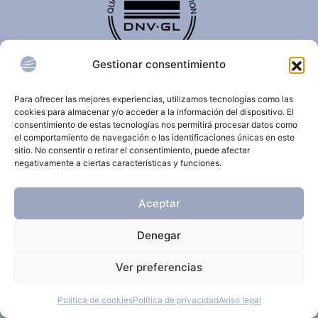
Gestionar consentimiento
El certificado de calidad DNV-GL es reconocido
internacionalmente y confirma que una organización
Para ofrecer las mejores experiencias, utilizamos tecnologías como las
cumple con estándares de calidad, seguridad,
cookies para almacenar y/o acceder a la información del dispositivo. El
sostenibilidad y/o gestión.
consentimiento de estas tecnologías nos permitirá procesar datos como
el comportamiento de navegación o las identificaciones únicas en este
sitio. No consentir o retirar el consentimiento, puede afectar
negativamente a ciertas características y funciones.
© 2026 Clínica Dermatológica Internacional.
Aceptar
Todos los derechos reservados.
Denegar
Aviso Legal
Política de privacidad
Ver preferencias
Política de cookies
Política de cookies
Política de privacidad
Aviso legal