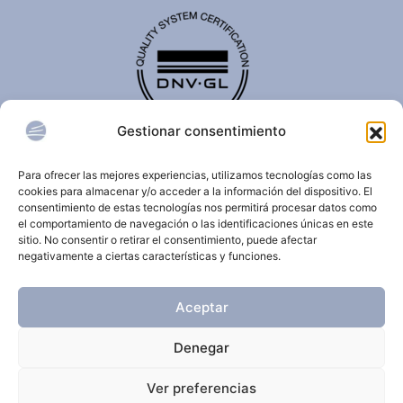
Gestionar consentimiento
El certificado de calidad DNV-GL es reconocido
internacionalmente y confirma que una organización
Para ofrecer las mejores experiencias, utilizamos tecnologías como las
cumple con estándares de calidad, seguridad,
cookies para almacenar y/o acceder a la información del dispositivo. El
sostenibilidad y/o gestión.
consentimiento de estas tecnologías nos permitirá procesar datos como
el comportamiento de navegación o las identificaciones únicas en este
sitio. No consentir o retirar el consentimiento, puede afectar
negativamente a ciertas características y funciones.
© 2026 Clínica Dermatológica Internacional.
Aceptar
Todos los derechos reservados.
Denegar
Aviso Legal
Política de privacidad
Ver preferencias
Política de cookies