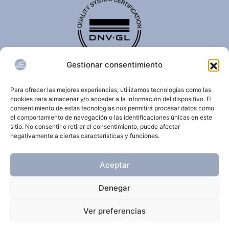
Gestionar consentimiento
El certificado de calidad DNV-GL es reconocido
internacionalmente y confirma que una organización
Para ofrecer las mejores experiencias, utilizamos tecnologías como las
cumple con estándares de calidad, seguridad,
cookies para almacenar y/o acceder a la información del dispositivo. El
sostenibilidad y/o gestión.
consentimiento de estas tecnologías nos permitirá procesar datos como
el comportamiento de navegación o las identificaciones únicas en este
sitio. No consentir o retirar el consentimiento, puede afectar
negativamente a ciertas características y funciones.
© 2026 Clínica Dermatológica Internacional.
Aceptar
Todos los derechos reservados.
Denegar
Aviso Legal
Política de privacidad
Ver preferencias
Política de cookies