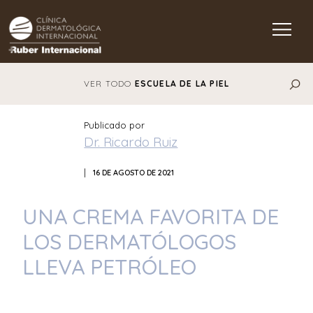
Main Navigation
VER TODO
ESCUELA DE LA PIEL
Publicado por
Dr. Ricardo Ruiz
|
16 DE AGOSTO DE 2021
UNA CREMA FAVORITA DE
LOS DERMATÓLOGOS
LLEVA PETRÓLEO