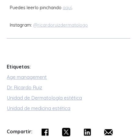
Puedes leerlo pinchando
aquí
.
Instagram:
@ricardoruizdermatologo
Etiquetas:
Age management
Dr. Ricardo Ruiz
Unidad de Dermatología estética
Unidad de medicina estética
Compartir: