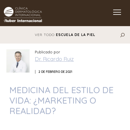
Main Navigation
VER TODO
ESCUELA DE LA PIEL
Publicado por
Dr. Ricardo Ruiz
|
2 DE FEBRERO DE 2021
MEDICINA DEL ESTILO DE
VIDA: ¿MARKETING O
REALIDAD?