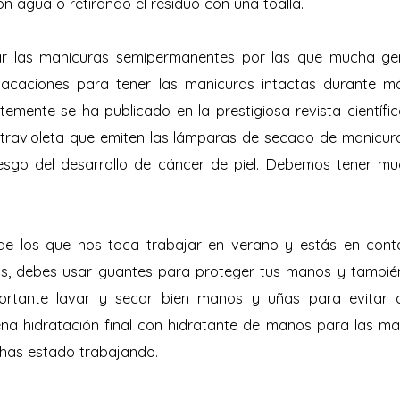
on agua o retirando el residuo con una toalla.
r las manicuras semipermanentes por las que mucha ge
acaciones para tener las manicuras intactas durante m
temente se ha publicado en la prestigiosa revista científic
ultravioleta que emiten las lámparas de secado de manic
iesgo del desarrollo de cáncer de piel. Debemos tener m
s de los que nos toca trabajar en verano y estás en con
vos, debes usar guantes para proteger tus manos y tambi
portante lavar y secar bien manos y uñas para evitar 
na hidratación final con hidratante de manos para las ma
 has estado trabajando.