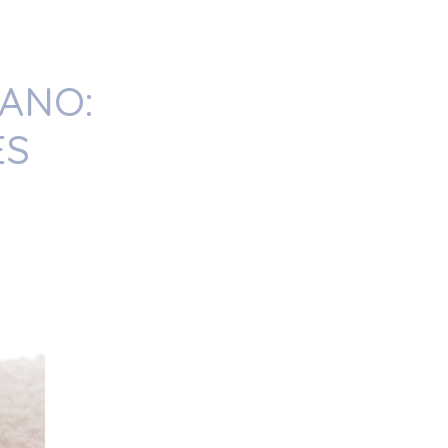
RANO:
ES