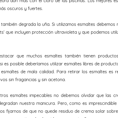
eora aún más con el cloro de las piscinas. Los mejores e
más oscuros y fuertes.
también degrada la uña. Si utilizamos esmaltes debemos r
s’ que incluyen protección ultravioleta y que podemos util
estacar que muchos esmaltes también tienen producto
y si es posible deberíamos utilizar esmaltes libres de produc
r esmaltes de mala calidad. Para retirar los esmaltes es r
vos sin fragancias y sin acetona.
tros esmaltes impecables no debemos olvidar que las c
degradan nuestra manicura. Pero, como es imprescindible u
s fijarnos de que no quede residuo de crema solar sobre 