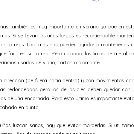
 uñas también es muy importante en verano ya que en es
ismas. Si se llevan las uñas largas es recomendable mante
itar roturas. Las limas nos pueden ayudar a mantenerlas 
 que faciliten su rotura. Pero cuidado, las limas de metal 
ríamos usarlas de vidrio, cartón o diamante.
a dirección (de fuera hacia dentro) y con movimientos cor
s redondeadas pero las de los pies deben quedar con u
mas de uña encarnada. Para esto último es importante evita
 acabado en punta.
uñas luzcan sanas, hay que evitar morderlas. Si utiliza