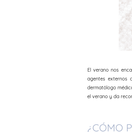
El verano nos enca
agentes externos c
dermatólogo médico-
el verano y da rec
¿CÓMO P