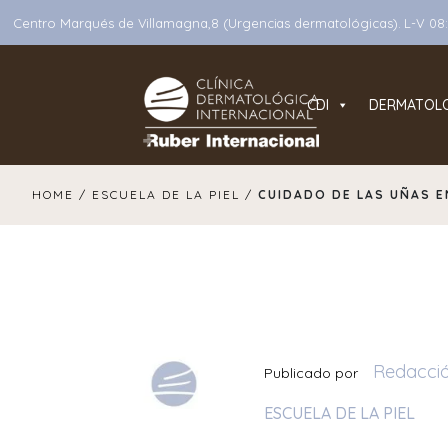
Centro Marqués de Villamagna,8 (Urgencias dermatológicas). L-V 08:3
CDI
DERMATOL
Main Navigation
HOME /
ESCUELA DE LA PIEL /
CUIDADO DE LAS UÑAS 
Redacci
Publicado por
ESCUELA DE LA PIEL