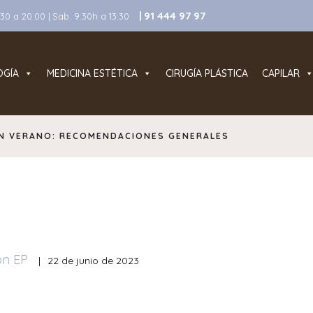
| 91 444 97 97
0 a 20:00 | Sab. 9:30h a 13:30
OGÍA
MEDICINA ESTÉTICA
CIRUGÍA PLÁSTICA
CAPILAR
EN VERANO: RECOMENDACIONES GENERALES
ón EP
|
22 de junio de 2023