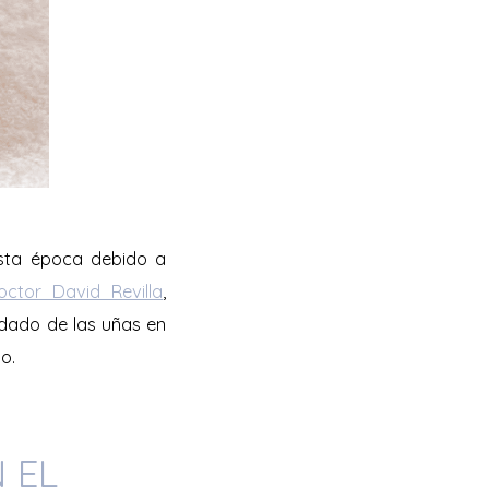
esta época debido a
octor David Revilla
,
idado de las uñas en
mo.
 EL