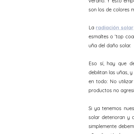
verano. Y esto emp
son los de colores 
La
radiación solar
esmaltes o ‘top coat
uña del daño solar.
Eso sí, hay que d
debilitan las uñas, 
en todo: No utiliza
productos no agresi
Si ya tenemos nues
solar deterioran y 
simplemente debemo