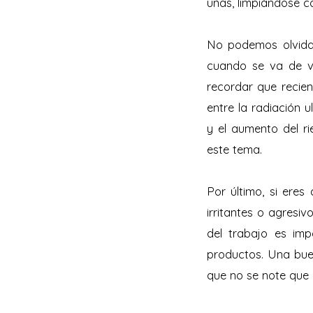
uñas, limpiándose c
No podemos olvida
cuando se va de v
recordar que recien
entre la radiación 
y el aumento del r
este tema.
Por último, si ere
irritantes o agresi
del trabajo es im
productos. Una bue
que no se note que