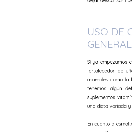
dejar descansar nue
USO DE 
GENERAL
Si ya empezamos el 
fortalecedor de uñ
minerales como la b
tenemos algún dé
suplementos vitamí
una dieta variada y
En cuanto a esmaltes