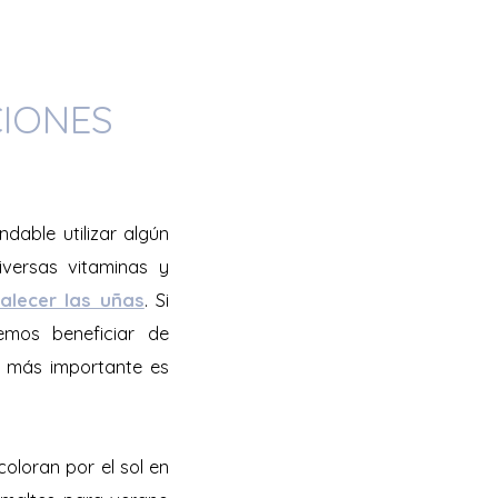
IONES
dable utilizar algún
iversas vitaminas y
talecer las uñas
. Si
mos beneficiar de
o más importante es
coloran por el sol en