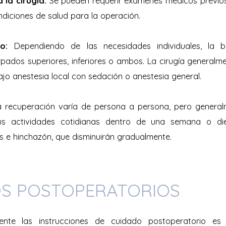
 la cirugía:
Se pueden requerir exámenes médicos previo
diciones de salud para la operación.
to:
Dependiendo de las necesidades individuales, la b
rpados superiores, inferiores o ambos. La cirugía generalm
ajo anestesia local con sedación o anestesia general.
 recuperación varía de persona a persona, pero generalm
s actividades cotidianas dentro de una semana o di
 e hinchazón, que disminuirán gradualmente.
S POSTOPERATORIOS
nte las instrucciones de cuidado postoperatorio es