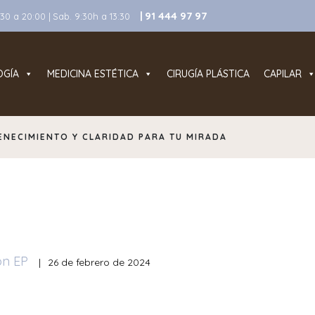
| 91 444 97 97
0 a 20:00 | Sab. 9:30h a 13:30
OGÍA
MEDICINA ESTÉTICA
CIRUGÍA PLÁSTICA
CAPILAR
ENECIMIENTO Y CLARIDAD PARA TU MIRADA
ón EP
|
26 de febrero de 2024