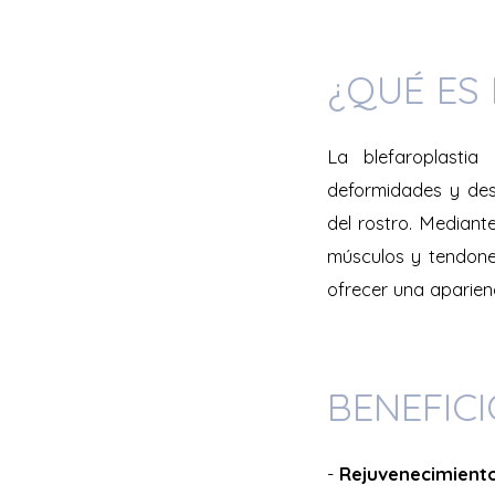
¿QUÉ ES
La blefaroplastia
deformidades y des
del rostro. Mediante
músculos y tendones
ofrecer una aparien
BENEFIC
-
Rejuvenecimiento