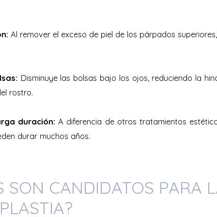
ón:
Al remover el exceso de piel de los párpados superiores
lsas:
Disminuye las bolsas bajo los ojos, reduciendo la h
el rostro.
arga duración:
A diferencia de otros tratamientos estético
ueden durar muchos años.
S SON CANDIDATOS PARA L
PLASTIA?