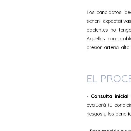
Los candidatos idea
tienen expectativa
pacientes no tenga
Aquellos con probl
presión arterial alt
EL PROC
-
Consulta inicial:
evaluará tu condició
riesgos y los benefic