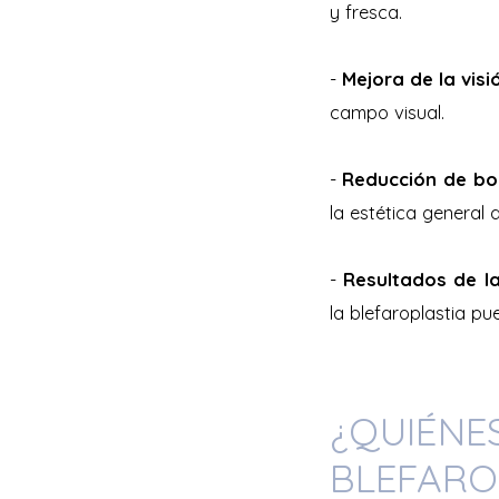
y fresca.
-
Mejora de la visi
campo visual.
-
Reducción de bo
la estética general d
-
Resultados de l
la blefaroplastia p
¿QUIÉNE
BLEFARO