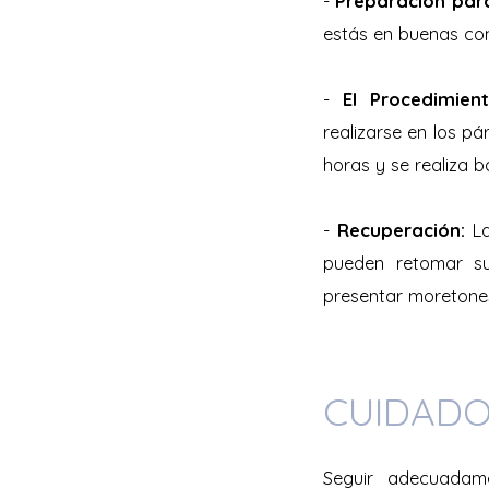
-
Preparación para
estás en buenas con
-
El Procedimien
realizarse en los pá
horas y se realiza b
-
Recuperación:
La
pueden retomar su
presentar moretones
CUIDADO
Seguir adecuadame