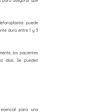
s para asegurar que
lefaroplastia puede
ente dura entre 1 y 3
ente, los pacientes
ez días. Se pueden
 esencial para una