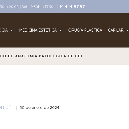
| 91 444 97 97
0 a 20:00 | Sab. 9:30h a 13:30
OGÍA
MEDICINA ESTÉTICA
CIRUGÍA PLÁSTICA
CAPILAR
IO DE ANATOMÍA PATOLÓGICA DE CDI
ón EP
|
30 de enero de 2024