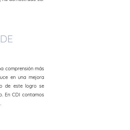
 DE
una comprensión más
duce en una mejora
tro de este logro se
ico. En CDI contamos
a.