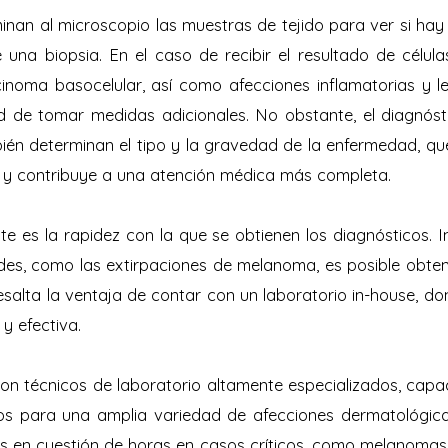
nan al microscopio las muestras de tejido para ver si hay
una biopsia. En el caso de recibir el resultado de célul
noma basocelular, así como afecciones inflamatorias y les
d de tomar medidas adicionales. No obstante, el diagnóst
én determinan el tipo y la gravedad de la enfermedad, que
 y contribuye a una atención médica más completa.
e es la rapidez con la que se obtienen los diagnósticos. I
s, como las extirpaciones de melanoma, es posible obten
resalta la ventaja de contar con un laboratorio in-house, 
y efectiva.
n técnicos de laboratorio altamente especializados, cap
sos para una amplia variedad de afecciones dermatológic
s en cuestión de horas en casos críticos, como melanoma