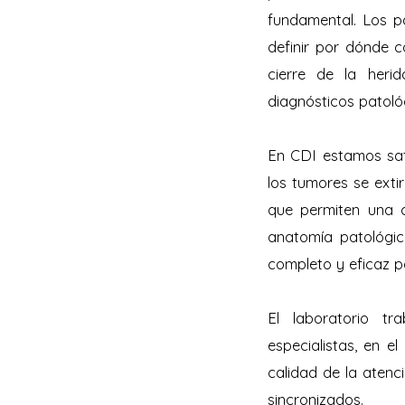
fundamental. Los pa
definir por dónde c
cierre de la heri
diagnósticos patológ
En CDI estamos sati
los tumores se exti
que permiten una ci
anatomía patológic
completo y eficaz p
El laboratorio t
especialistas, en e
calidad de la atenc
sincronizados.