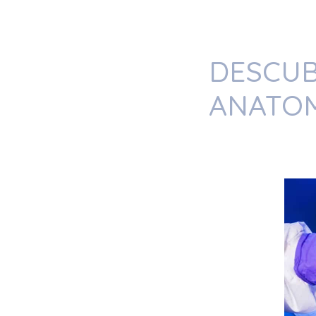
DESCUB
ANATOM