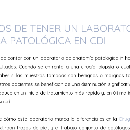
IOS DE TENER UN LABORAT
A PATOLÓGICA EN CDI
a de contar con un laboratorio de anatomía patológica in-ho
ultados. Cuando se enfrenta a una cirugía, biopsia o cua
aber si las muestras tomadas son benignas o malignas 
stros pacientes se benefician de una disminución significat
aduce en un inicio de tratamiento más rápido y, en última 
alud.
e cómo este laboratorio marca la diferencia es en la
Ciru
xtirpan trozos de piel, y el trabajo conjunto de patólog