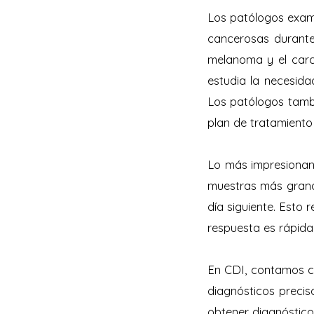
Los patólogos exami
cancerosas durante 
melanoma y el carci
estudia la necesida
Los patólogos tambi
plan de tratamiento
Lo más impresionant
muestras más grande
día siguiente. Esto 
respuesta es rápida 
En CDI, contamos co
diagnósticos preci
obtener diagnóstico