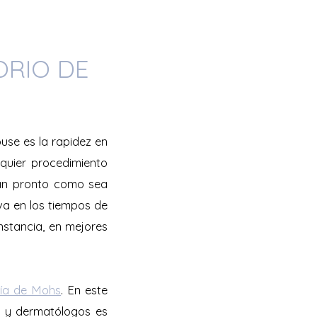
ORIO DE
use es la rapidez en
lquier procedimiento
tan pronto como sea
iva en los tiempos de
instancia, en mejores
gía de Mohs
. En este
os y dermatólogos es