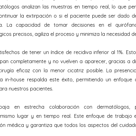
tólogos analizan las muestras en tiempo real, lo que per
ontinuar la extirpación o si el paciente puede ser dado d
da. La capacidad de tomar decisiones en el quirófan
icos precisos, agiliza el proceso y minimiza la necesidad d
sfechos de tener un índice de recidiva inferior al 1%. Esto
rpan completamente y no vuelven a aparecer, gracias a d
rugía eficaz con la menor cicatriz posible. La presenci
a in-house respalda este éxito, permitiendo un enfoque
ara nuestros pacientes.
rabaja en estrecha colaboración con dermatólogos, 
l mismo lugar y en tiempo real. Este enfoque de trabajo
ión médica y garantiza que todos los aspectos del cuidad