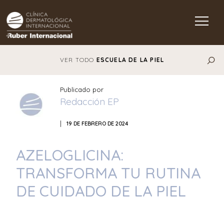
Main Navigation
VER TODO
ESCUELA DE LA PIEL
Publicado por
Redacción EP
|
19 DE FEBRERO DE 2024
AZELOGLICINA:
TRANSFORMA TU RUTINA
DE CUIDADO DE LA PIEL