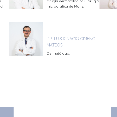
a
cirugía dermatológica y cirugía
al
micrográfica de Mohs.
DR. LUIS IGNACIO GIMENO
MATEOS
Dermatólogo.