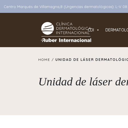
Centro Marqués de Villamagna,8 (Urgencias dermatológicas). L-V 08:3
CDI
DERMATOL
Main Navigation
HOME /
UNIDAD DE LÁSER DERMATOLÓGI
Unidad de láser de