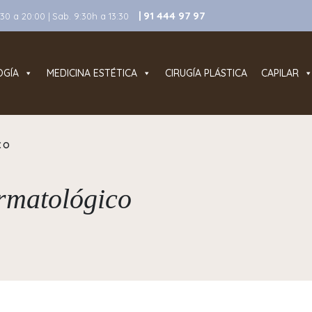
| 91 444 97 97
0 a 20:00 | Sab. 9:30h a 13:30
OGÍA
MEDICINA ESTÉTICA
CIRUGÍA PLÁSTICA
CAPILAR
CO
rmatológico