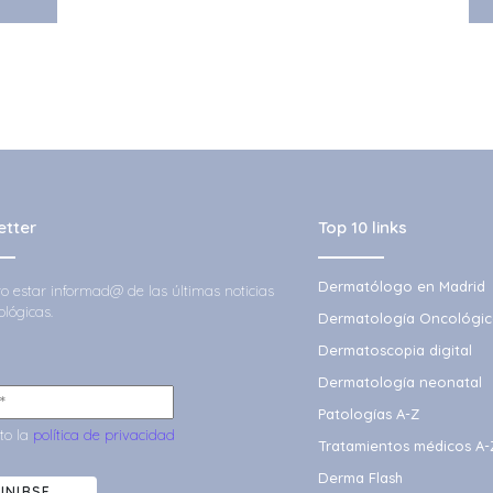
etter
Top 10 links
Dermatólogo en Madrid
ero estar informad@ de las últimas noticias
lógicas.
Dermatología Oncológic
Dermatoscopia digital
Dermatología neonatal
Patologías A-Z
to la
política de privacidad
Tratamientos médicos A-
Derma Flash
UNIRSE