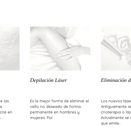
Depilación Láser
Eliminación d
e las
Es la mejor forma de eliminar el
Los nuevos láse
la
vello no deseado de forma
Antiguamente se 
acné en
permanente en hombres y
crioterapia o lá
s…
mujeres. Por…
Actualmente se u
que emite…