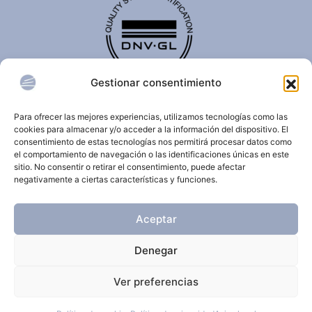
Gestionar consentimiento
El certificado de calidad DNV-GL es reconocido
internacionalmente y confirma que una organización
Para ofrecer las mejores experiencias, utilizamos tecnologías como las
cumple con estándares de calidad, seguridad,
cookies para almacenar y/o acceder a la información del dispositivo. El
sostenibilidad y/o gestión.
consentimiento de estas tecnologías nos permitirá procesar datos como
el comportamiento de navegación o las identificaciones únicas en este
sitio. No consentir o retirar el consentimiento, puede afectar
negativamente a ciertas características y funciones.
© 2026 Clínica Dermatológica Internacional.
Aceptar
Todos los derechos reservados.
Denegar
Aviso Legal
Política de privacidad
Ver preferencias
Política de cookies