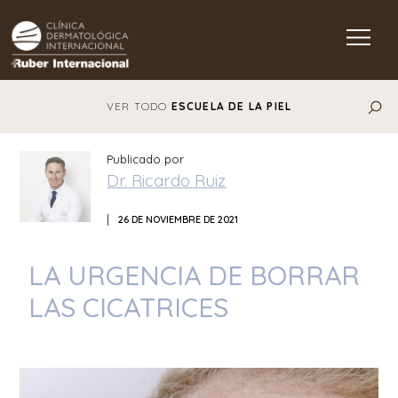
Main Navigation
VER TODO
ESCUELA DE LA PIEL
Publicado por
Dr. Ricardo Ruiz
|
26 DE NOVIEMBRE DE 2021
LA URGENCIA DE BORRAR
LAS CICATRICES