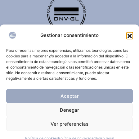
Gestionar consentimiento
El certificado de calidad DNV-GL es reconocido
internacionalmente y confirma que una organización
Para ofrecer las mejores experiencias, utilizamos tecnologías como las
cumple con estándares de calidad, seguridad,
cookies para almacenar y/o acceder a la información del dispositivo. El
sostenibilidad y/o gestión.
consentimiento de estas tecnologías nos permitirá procesar datos como
el comportamiento de navegación o las identificaciones únicas en este
sitio. No consentir o retirar el consentimiento, puede afectar
negativamente a ciertas características y funciones.
© 2026 Clínica Dermatológica Internacional.
Aceptar
Todos los derechos reservados.
Denegar
Aviso Legal
Política de privacidad
Ver preferencias
Política de cookies
Política de cookies
Política de privacidad
Aviso legal