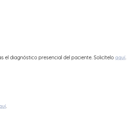
 el diagnóstico presencial del paciente. Solicítelo
aquí
.
quí
.