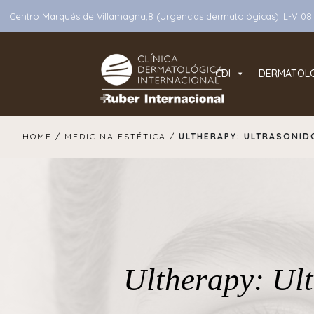
Centro Marqués de Villamagna,8 (Urgencias dermatológicas). L-V 08:3
CDI
DERMATOL
Main Navigation
HOME /
MEDICINA ESTÉTICA /
ULTHERAPY: ULTRASONID
Ultherapy: Ult