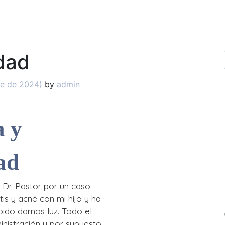
OGÍA
MEDICINA ESTÉTICA
CIRUGÍA PLÁSTICA
CAPILAR
idad
re de 2024)
by
admin
S
a y
ad
l Dr. Pastor por un caso
is y acné con mi hijo y ha
bido darnos luz. Todo el
inistración y por supuesto