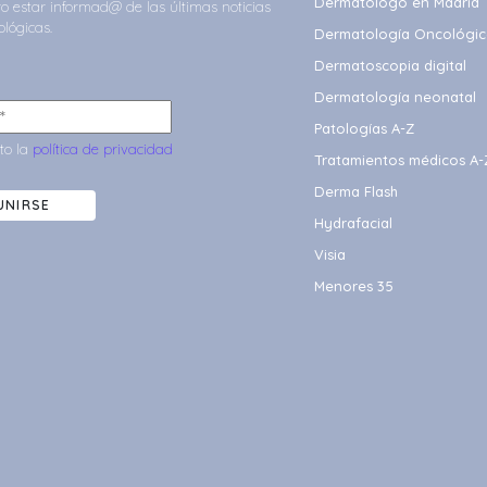
Dermatólogo en Madrid
ero estar informad@ de las últimas noticias
lógicas.
Dermatología Oncológic
Dermatoscopia digital
Dermatología neonatal
Patologías A-Z
to la
política de privacidad
Tratamientos médicos A-
Derma Flash
UNIRSE
Hydrafacial
Visia
Menores 35