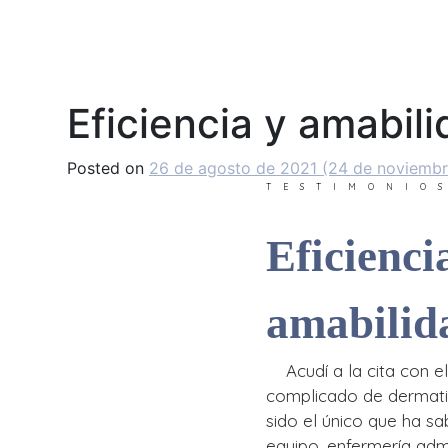
CDI
DERMATOL
Main Navigation
Eficiencia y amabil
Posted on
26 de agosto de 2021
(24 de noviemb
TESTIMONIO
Eficienci
amabilid
Acudí a la cita con e
complicado de dermatit
sido el único que ha sa
equipo, enfermería adm