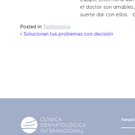
el doctor son amables, 
suerte dar con ellos.
Posted in
Testimonios
Post navigation
Solucionan tus problemas con decisión
Newsl