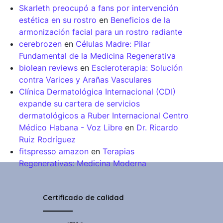
Skarleth preocupó a fans por intervención
estética en su rostro
en
Beneficios de la
armonización facial para un rostro radiante
cerebrozen
en
Células Madre: Pilar
Fundamental de la Medicina Regenerativa
biolean reviews
en
Escleroterapia: Solución
contra Varices y Arañas Vasculares
Clínica Dermatológica Internacional (CDI)
expande su cartera de servicios
dermatológicos a Ruber Internacional Centro
Médico Habana - Voz Libre
en
Dr. Ricardo
Ruiz Rodríguez
fitspresso amazon
en
Terapias
Regenerativas: Medicina Moderna
Certificado de calidad