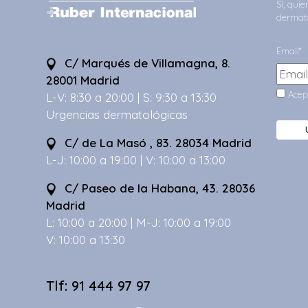
Sí, qui
dermato
Email*
C/ Marqués de Villamagna, 8.
28001 Madrid
Acep
L-V: 8:30 a 20:00 | S: 9:30 a 13:30
Urgencias dermatológicas
C/ de La Masó , 83. 28034 Madrid
L-J: 10:00 a 19:00 | V: 10:00 a 13:00
C/ Paseo de la Habana, 43. 28036
Madrid
L: 10:00 a 20:00 | M-J: 10:00 a 19:00
V: 10:00 a 13:30
Tlf: 91 444 97 97