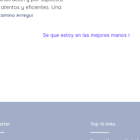
atentos y eficientes. Una
Camino Arregui
Se que estoy en las mejores manos
etter
Top 10 links