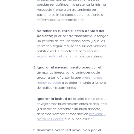
puedan ser dañinos. No presenta la misma
respuesta frente a un tratamiento un
paciente polimedicado, que un paciente sin
enfermedades concomitantes.
No tener en cuenta el estilo de vida del
paciente;
priorizar tratamientos que tengan
un periodo de recuperación corto y que les
permitan seguir realizando sus actividades
habituales. Es importante para el buen
seguimiento del paciente
y de sus rutinas.
Ignorar el envejecimiento óseo
; con el
tiempo los huesos van disminuyendo de
grosor y tamaño, por lo que
presentamos
menor sujeción
y es determinante a la hora
de realizar tratamientos.
Ignorar la laxitud de la piel
; a medida que
envejecemos nuestros cimientos se debilitan
y a pesar de presentar un buen aspecto,
debemos siempre enfocarnos en
prevenir y
tratar la flacidez
que pueda existir.
Síndrome overfilled producido por el