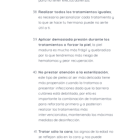
para no tener efectos adversos.
Realizar todos los tratamientos iguales
;
es necesario personalizar cada tratamiento y
lo que se hace tu hermana puede no serte
útil a ti.
Aplicar demasiada presión durante los
tratamientos o forzar la piel
; la piel
madura es mucho más frágil y quebradiza
por lo que tendremos más riesgo de
hematomas y peor recuperación.
No prestar atención a la esterilización
;
este tipo de pieles al ser más delicada tiene
más propensión cuando la tratamos a
presentar infecciones dado que la barrera
cutánea está debilitada, por ello es
importante la combinación de tratamientos
para reforzarla primero y a posteriori
realizar los tratamientos más
intervencionistas, manteniendo las máximas
medidas de desinfección.
Tratar sólo la cara
; los signos de la edad no
se reflejan sólo en la cara y nos puede