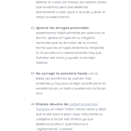
delatar el cuello, las manos, las rodillas, áreas
que olvidamos pero que debemos
diariamente cuidar para ir acorde y tener el
mejor envejecimiento.
Ignorar las arrugas posturales
;
presentamos habitualmente por posturas, al
dormir, gestos arrugas en su mayoría
verticales que no se tratan de la misma
forma que las arrugas dinámicas relajando
la musculatura o reposicionando, hay que
hidratar esa zona y ayudar a corregir
hábitos.
No corregir la asimetría facial
; con la
edad, las asimetrías se vuelven más
evidentes y hay que corregir acorde para no
excedernos en un lado o quedarnos cortos en
otro.
Empleo abusivo de
radiofrecuencias
faciales
; es mejor tratar menos veces y dejar
que la piel poco a poco vaya induciendo su
colágeno a forzar esa síntesis ya que
podemos producir quemaduras o
“agotamiento” cutáneo.