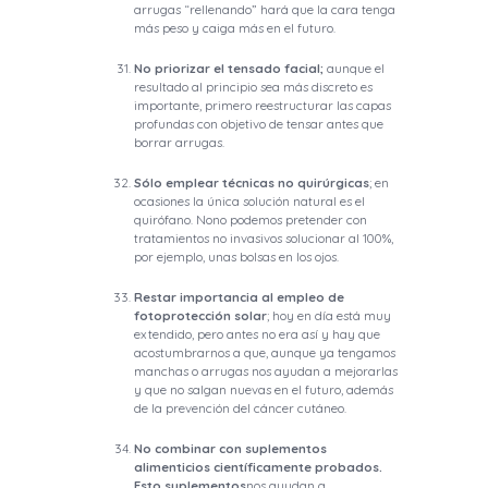
arrugas “rellenando” hará que la cara tenga
más peso y caiga más en el futuro.
No priorizar el tensado facial;
aunque el
resultado al principio sea más discreto es
importante, primero reestructurar las capas
profundas con objetivo de tensar antes que
borrar arrugas.
Sólo emplear técnicas no quirúrgicas
; en
ocasiones la única solución natural es el
quirófano. Nono podemos pretender con
tratamientos no invasivos solucionar al 100%,
por ejemplo, unas bolsas en los ojos.
Restar importancia al empleo de
fotoprotección solar
; hoy en día está muy
extendido, pero antes no era así y hay que
acostumbrarnos a que, aunque ya tengamos
manchas o arrugas nos ayudan a mejorarlas
y que no salgan nuevas en el futuro, además
de la prevención del cáncer cutáneo.
No combinar con suplementos
alimenticios científicamente probados.
Esto suplementos
nos ayudan a