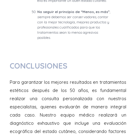
ello es importante un buen estado cutáneo.
No seguir el principio de “Menos, es más”
;
siempre debemos ser conservadores, contar
con la mejor tecnología, mejores productos y
profesionales cualificados para que los
tratamientos sean lo menos agresivos
posibles.
CONCLUSIONES
Para garantizar los mejores resultados en tratamientos
estéticos después de los 50 años, es fundamental
realizar una consulta personalizada con nuestros
especialistas, quienes evaluarán de manera integral
cada caso. Nuestro equipo médico realizará un
diagnóstico exhaustivo que incluye una evaluación
ecográfica del estado cutáneo, considerando factores