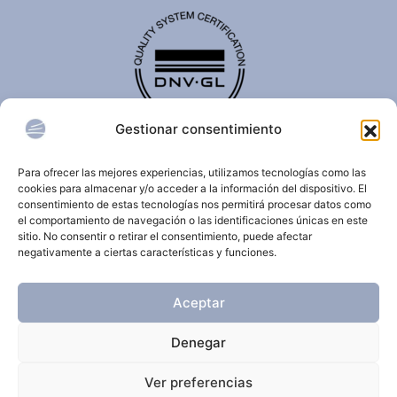
Gestionar consentimiento
El certificado de calidad DNV-GL es reconocido
internacionalmente y confirma que una organización
Para ofrecer las mejores experiencias, utilizamos tecnologías como las
cumple con estándares de calidad, seguridad,
cookies para almacenar y/o acceder a la información del dispositivo. El
sostenibilidad y/o gestión.
consentimiento de estas tecnologías nos permitirá procesar datos como
el comportamiento de navegación o las identificaciones únicas en este
sitio. No consentir o retirar el consentimiento, puede afectar
negativamente a ciertas características y funciones.
© 2026 Clínica Dermatológica Internacional.
Aceptar
Todos los derechos reservados.
Denegar
Aviso Legal
Política de privacidad
Ver preferencias
Política de cookies