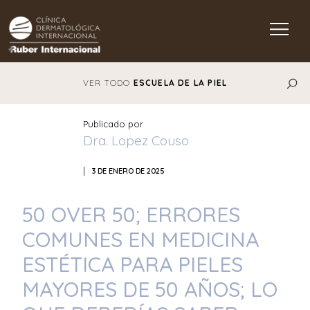
Main Navigation
VER TODO
ESCUELA DE LA PIEL
Publicado por
Dra. Lopez Couso
|
3 DE ENERO DE 2025
50 OVER 50; ERRORES
COMUNES EN MEDICINA
ESTÉTICA PARA PIELES
MAYORES DE 50 AÑOS; LO