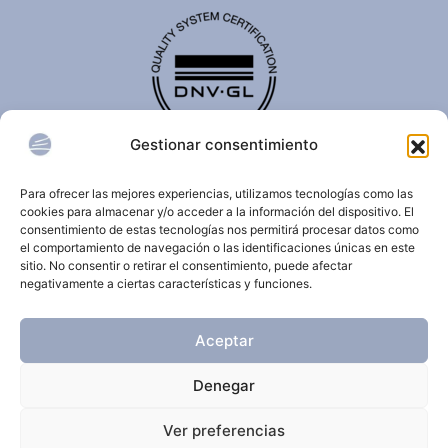
Gestionar consentimiento
El certificado de calidad DNV-GL es reconocido
internacionalmente y confirma que una organización
Para ofrecer las mejores experiencias, utilizamos tecnologías como las
cumple con estándares de calidad, seguridad,
cookies para almacenar y/o acceder a la información del dispositivo. El
sostenibilidad y/o gestión.
consentimiento de estas tecnologías nos permitirá procesar datos como
el comportamiento de navegación o las identificaciones únicas en este
sitio. No consentir o retirar el consentimiento, puede afectar
negativamente a ciertas características y funciones.
© 2026 Clínica Dermatológica Internacional.
Aceptar
Todos los derechos reservados.
Denegar
Aviso Legal
Política de privacidad
Ver preferencias
Política de cookies