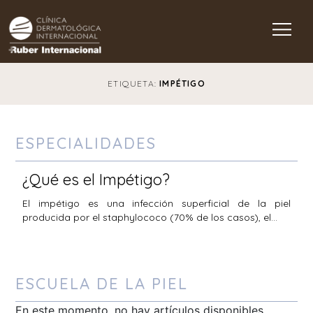
Main Navigation
ETIQUETA:
IMPÉTIGO
ESPECIALIDADES
¿Qué es el Impétigo?
El impétigo es una infección superficial de la piel
producida por el staphylococo (70% de los casos), el…
ESCUELA DE LA PIEL
En este momento, no hay artículos disponibles.