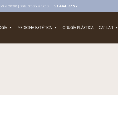
| 91 444 97 97
0 a 20:00 | Sab. 9:30h a 13:30
OGÍA
MEDICINA ESTÉTICA
CIRUGÍA PLÁSTICA
CAPILAR