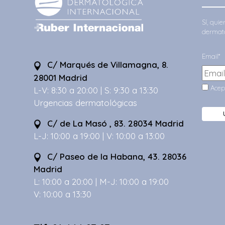
Sí, qui
dermato
Email*
C/ Marqués de Villamagna, 8.
28001 Madrid
Acep
L-V: 8:30 a 20:00 | S: 9:30 a 13:30
Urgencias dermatológicas
C/ de La Masó , 83. 28034 Madrid
L-J: 10:00 a 19:00 | V: 10:00 a 13:00
C/ Paseo de la Habana, 43. 28036
Madrid
L: 10:00 a 20:00 | M-J: 10:00 a 19:00
V: 10:00 a 13:30