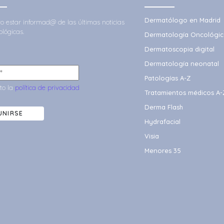
Dermatólogo en Madrid
ero estar informad@ de las últimas noticias
lógicas.
Dermatología Oncológic
Dermatoscopia digital
Dermatología neonatal
Patologías A-Z
to la
política de privacidad
Tratamientos médicos A-
Derma Flash
UNIRSE
Hydrafacial
Visia
Menores 35