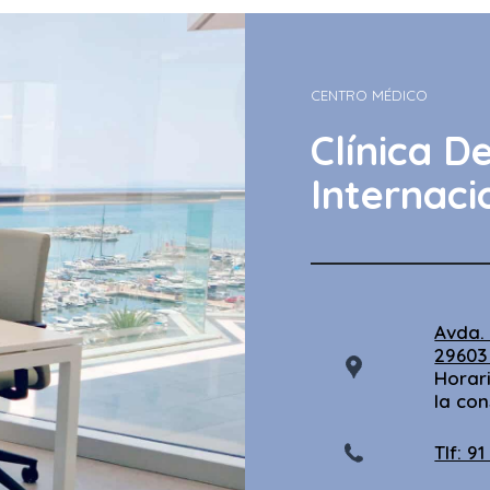
CENTRO MÉDICO
Clínica D
Internaci
Avda.
29603
Horar
la con
Tlf: 9