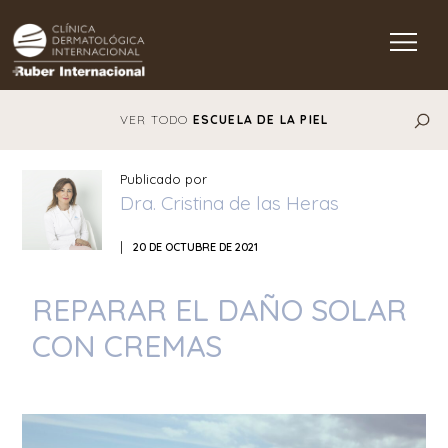
Main Navigation
VER TODO
ESCUELA DE LA PIEL
Publicado por
Dra. Cristina de las Heras
|
20 DE OCTUBRE DE 2021
REPARAR EL DAÑO SOLAR
CON CREMAS