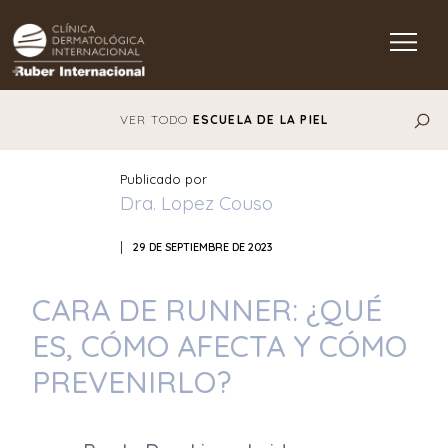
Main Navigation
VER TODO
ESCUELA DE LA PIEL
Publicado por
Dra. Lopez Couso
|
29 DE SEPTIEMBRE DE 2023
CARA DE RUNNER: ¿QUÉ
ES, CÓMO AFECTA Y CÓMO
PREVENIRLO?